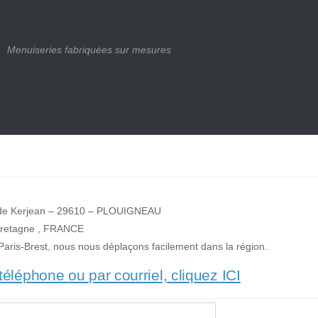
Menuiseries fabriquées sur mesures
 de Kerjean – 29610 – PLOUIGNEAU
retagne , FRANCE
e Paris-Brest, nous nous déplaçons facilement dans la région.
éléphone ou par courriel, cliquez ICI