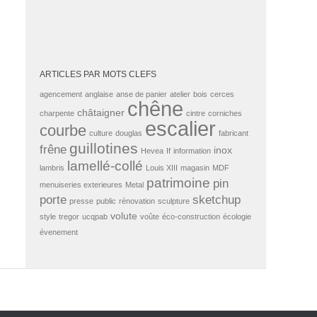
ARTICLES PAR MOTS CLEFS
agencement
anglaise
anse de panier
atelier
bois
cerces
chêne
châtaigner
charpente
cintre
corniches
escalier
courbe
culture
douglas
fabricant
guillotines
frêne
inox
Hevea
If
information
lamellé-collé
lambris
Louis XIII
magasin
MDF
patrimoine
pin
menuiseries exterieures
Metal
porte
sketchup
presse
public
rénovation
sculpture
volute
style
tregor
ucqpab
voûte
éco-construction
écologie
évenement