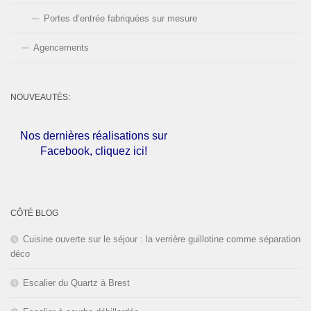
Portes d’entrée fabriquées sur mesure
Agencements
Nos dernières réalisations sur
NOUVEAUTÉS:
Facebook, cliquez ici!
L'entreprise est fermée pour les
congés d'été du
01 au 30 Août
2026
inclus. Bonnes vacances!
CÔTÉ BLOG
Cuisine ouverte sur le séjour : la verrière guillotine comme séparation
déco
Escalier du Quartz à Brest