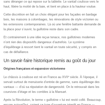
sans déranger ce qui repose sur la tablette. Le vantail coulisse vers le
haut, libère la moitié de la baie, et tient en place à la hauteur voulue.
Cette discrétion en fait un choix élégant pour les façades en bardage
bois, les maisons à colombages, les rénovations de style victorien ou
les extensions contemporaines. Là où une fenêtre battante demande de
la place pour s’ouvrir, la guillotine reste dans son cadre.
Et contrairement à une idée reçue tenace, nos guillotines modernes
n’ont rien des dispositifs dangereux d’autrefois. Le système
d’équilibrage à ressort tient le vantail en toute sécurité, y compris en
cas de défaillance.
Un savoir-faire historique remis au goût du jour
Origines françaises et expansion victorienne
e
Le châssis à coulisse est né en France au XVII
siècle. À l’époque, il
servait surtout de menuiserie d’entrée de gamme, sans équilibrage des
vantaux — d’où sa réputation de dangerosité. On le retrouvait dans les
coursives d’étage et les combles à la Mansart.
Après la Révolution, le terme « guillotine » lui est resté collé. Beaucoup,
encore aujourd’hui, croient ce type d’ouverture interdit en France —