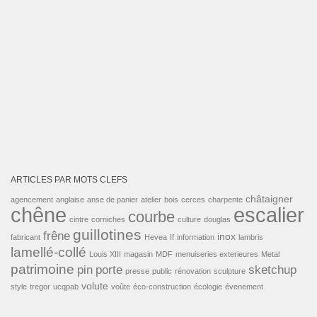
ARTICLES PAR MOTS CLEFS
châtaigner
agencement
anglaise
anse de panier
atelier
bois
cerces
charpente
escalier
chêne
courbe
cintre
corniches
culture
douglas
guillotines
frêne
inox
fabricant
Hevea
If
information
lambris
lamellé-collé
Louis XIII
magasin
MDF
menuiseries exterieures
Metal
patrimoine
pin
porte
sketchup
presse
public
rénovation
sculpture
volute
style
tregor
ucqpab
voûte
éco-construction
écologie
évenement