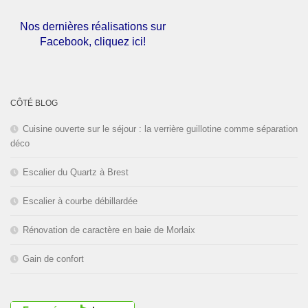
Nos dernières réalisations sur
Facebook, cliquez ici!
L'entreprise est fermée pour les
congés d'été du
01 au 30 Août
CÔTÉ BLOG
2026
inclus. Bonnes vacances!
Cuisine ouverte sur le séjour : la verrière guillotine comme séparation
déco
Escalier du Quartz à Brest
Escalier à courbe débillardée
Rénovation de caractère en baie de Morlaix
Gain de confort