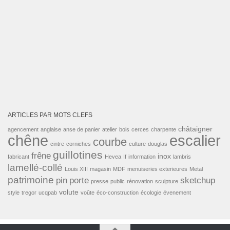
ARTICLES PAR MOTS CLEFS
châtaigner
agencement
anglaise
anse de panier
atelier
bois
cerces
charpente
escalier
chêne
courbe
cintre
corniches
culture
douglas
guillotines
frêne
inox
fabricant
Hevea
If
information
lambris
lamellé-collé
Louis XIII
magasin
MDF
menuiseries exterieures
Metal
patrimoine
pin
porte
sketchup
presse
public
rénovation
sculpture
volute
style
tregor
ucqpab
voûte
éco-construction
écologie
évenement