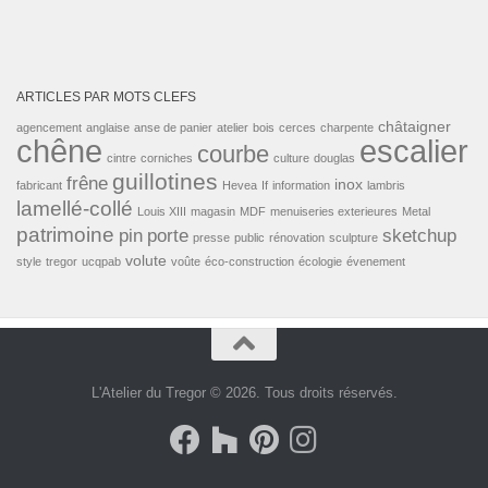
ARTICLES PAR MOTS CLEFS
châtaigner
agencement
anglaise
anse de panier
atelier
bois
cerces
charpente
escalier
chêne
courbe
cintre
corniches
culture
douglas
guillotines
frêne
inox
fabricant
Hevea
If
information
lambris
lamellé-collé
Louis XIII
magasin
MDF
menuiseries exterieures
Metal
patrimoine
pin
porte
sketchup
presse
public
rénovation
sculpture
volute
style
tregor
ucqpab
voûte
éco-construction
écologie
évenement
L'Atelier du Tregor © 2026. Tous droits réservés.