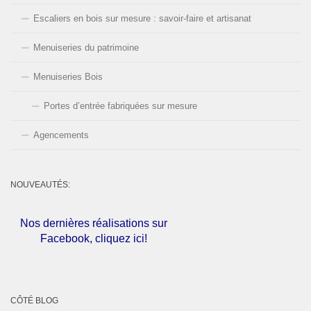
Escaliers en bois sur mesure : savoir-faire et artisanat
Menuiseries du patrimoine
Menuiseries Bois
Portes d’entrée fabriquées sur mesure
Agencements
NOUVEAUTÉS:
Nos dernières réalisations sur
Facebook, cliquez ici!
L'entreprise est fermée pour les
congés d'été du
01 au 30 Août
CÔTÉ BLOG