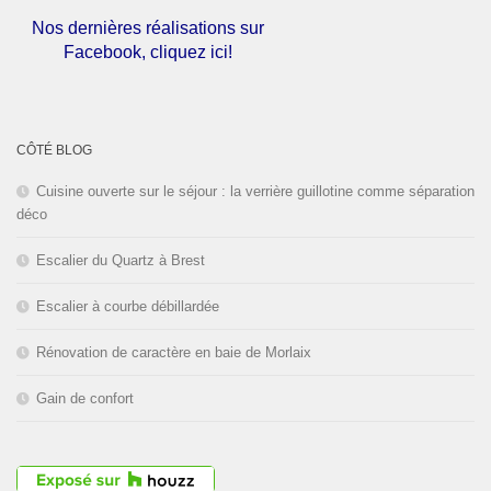
Nos dernières réalisations sur
Facebook, cliquez ici!
L'entreprise est fermée pour les
congés d'été du
01 au 30 Août
CÔTÉ BLOG
2026
inclus. Bonnes vacances!
Cuisine ouverte sur le séjour : la verrière guillotine comme séparation
déco
Escalier du Quartz à Brest
Escalier à courbe débillardée
Rénovation de caractère en baie de Morlaix
Gain de confort