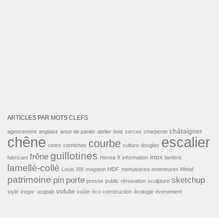
ARTICLES PAR MOTS CLEFS
châtaigner
agencement
anglaise
anse de panier
atelier
bois
cerces
charpente
escalier
chêne
courbe
cintre
corniches
culture
douglas
guillotines
frêne
inox
fabricant
Hevea
If
information
lambris
lamellé-collé
Louis XIII
magasin
MDF
menuiseries exterieures
Metal
patrimoine
pin
porte
sketchup
presse
public
rénovation
sculpture
volute
style
tregor
ucqpab
voûte
éco-construction
écologie
évenement