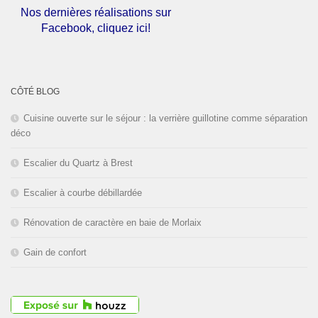
Nos dernières réalisations sur
Facebook, cliquez ici!
L'entreprise est fermée pour les
congés d'été du
01 au 30 Août
CÔTÉ BLOG
2026
inclus. Bonnes vacances!
Cuisine ouverte sur le séjour : la verrière guillotine comme séparation
déco
Escalier du Quartz à Brest
Escalier à courbe débillardée
Rénovation de caractère en baie de Morlaix
Gain de confort