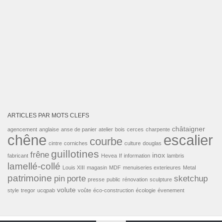
ARTICLES PAR MOTS CLEFS
châtaigner
agencement
anglaise
anse de panier
atelier
bois
cerces
charpente
escalier
chêne
courbe
cintre
corniches
culture
douglas
guillotines
frêne
inox
fabricant
Hevea
If
information
lambris
lamellé-collé
Louis XIII
magasin
MDF
menuiseries exterieures
Metal
patrimoine
pin
porte
sketchup
presse
public
rénovation
sculpture
volute
style
tregor
ucqpab
voûte
éco-construction
écologie
évenement