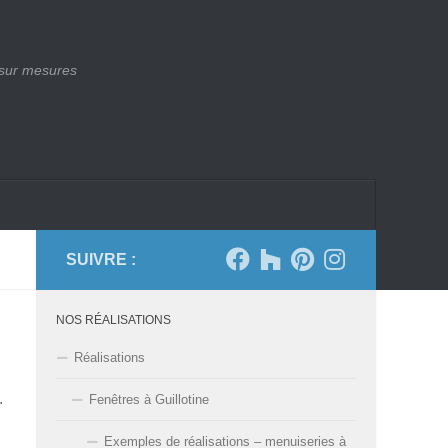
 sur mesures
SUIVRE :
NOS RÉALISATIONS
Réalisations
.
Fenêtres à Guillotine
Exemples de réalisations – menuiseries à