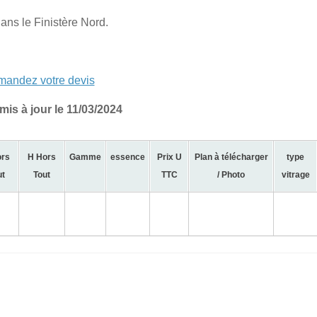
dans le Finistère Nord.
andez votre devis
mis à jour le 11/03/2024
ors
H Hors
Gamme
essence
Prix U
Plan à télécharger
type
ut
Tout
TTC
/ Photo
vitrage