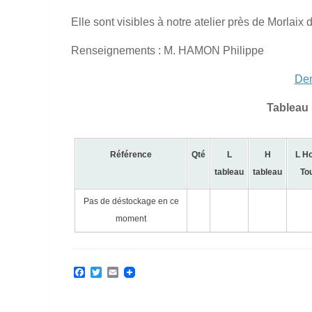
Elle sont visibles à notre atelier près de Morlaix 
Renseignements : M. HAMON Philippe
Dem
Tableau 
Référence
Qté
L
H
L H
tableau
tableau
To
Pas de déstockage en ce
moment
Facebook
Twitter
Email