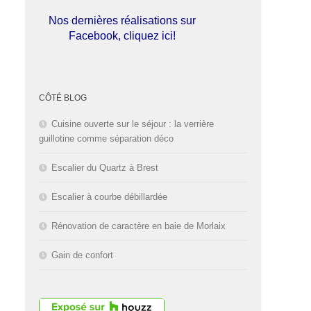
Nos dernières réalisations sur
Facebook, cliquez ici!
L'entreprise est fermée pour les
congés d'été du
01 au 30 Août
CÔTÉ BLOG
2026
inclus. Bonnes vacances!
Cuisine ouverte sur le séjour : la verrière
guillotine comme séparation déco
Escalier du Quartz à Brest
Escalier à courbe débillardée
Rénovation de caractère en baie de Morlaix
Gain de confort