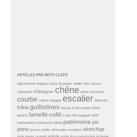
ARTICLES PAR MOTS CLEFS
agencement
anglaise
anse de panier
atelier
bois
cerces
chêne
châtaigner
charpente
cintre
corniches
escalier
courbe
culture
douglas
fabricant
guillotines
frêne
inox
Hevea
If
information
lamellé-collé
lambris
Louis XIII
magasin
MDF
patrimoine
pin
menuiseries exterieures
Metal
porte
sketchup
presse
public
rénovation
sculpture
volute
style
tregor
ucqpab
voûte
éco-construction
écologie