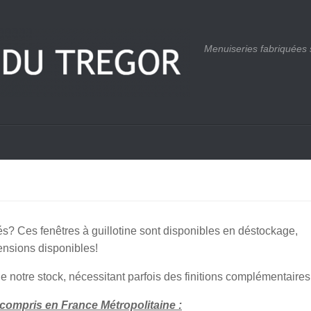
Menuiseries fabriquées
s? Ces fenêtres à guillotine sont disponibles en déstockage,
ensions disponibles!
de notre stock, nécessitant parfois des finitions complémentaires
 compris en France Métropolitaine :