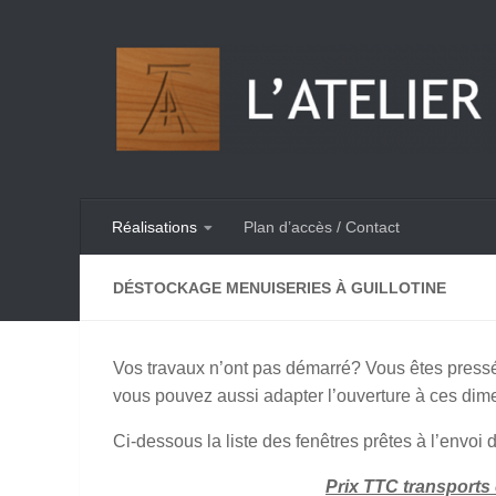
Skip to content
Réalisations
Plan d’accès / Contact
DÉSTOCKAGE MENUISERIES À GUILLOTINE
Vos travaux n’ont pas démarré? Vous êtes pressé
vous pouvez aussi adapter l’ouverture à ces dim
Ci-dessous la liste des fenêtres prêtes à l’envoi 
Prix TTC transports