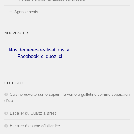
Agencements
NOUVEAUTÉS:
Nos dernières réalisations sur
Facebook, cliquez ici!
L'entreprise est fermée pour les
congés d'été du
01 au 30 Août
CÔTÉ BLOG
2026
inclus. Bonnes vacances!
Cuisine ouverte sur le séjour : la verrière guillotine comme séparation
déco
Escalier du Quartz à Brest
Escalier à courbe débillardée