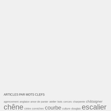
ARTICLES PAR MOTS CLEFS
châtaigner
agencement
anglaise
anse de panier
atelier
bois
cerces
charpente
escalier
chêne
courbe
cintre
corniches
culture
douglas