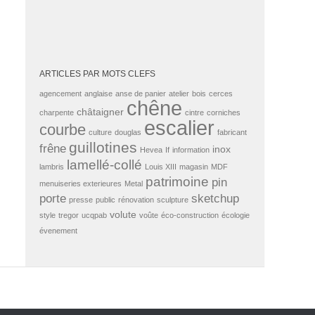
ARTICLES PAR MOTS CLEFS
agencement
anglaise
anse de panier
atelier
bois
cerces
chêne
châtaigner
charpente
cintre
corniches
escalier
courbe
culture
douglas
fabricant
guillotines
frêne
inox
Hevea
If
information
lamellé-collé
lambris
Louis XIII
magasin
MDF
patrimoine
pin
menuiseries exterieures
Metal
porte
sketchup
presse
public
rénovation
sculpture
volute
style
tregor
ucqpab
voûte
éco-construction
écologie
évenement