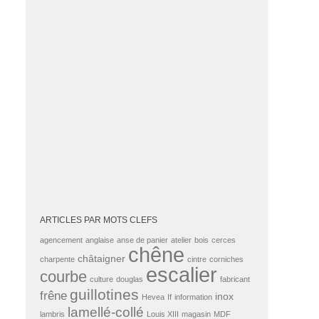
ARTICLES PAR MOTS CLEFS
agencement
anglaise
anse de panier
atelier
bois
cerces
chêne
châtaigner
charpente
cintre
corniches
escalier
courbe
culture
douglas
fabricant
guillotines
frêne
inox
Hevea
If
information
lamellé-collé
lambris
Louis XIII
magasin
MDF