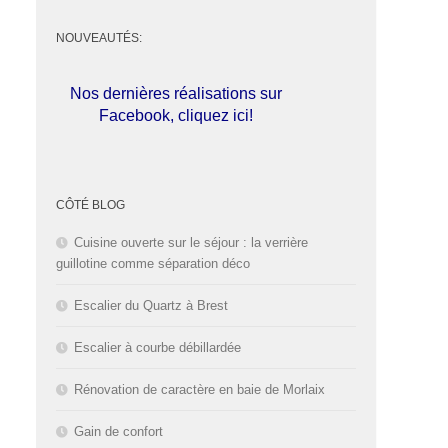
NOUVEAUTÉS:
Nos dernières réalisations sur
Facebook, cliquez ici!
L'entreprise est fermée pour les
congés d'été du
01 au 30 Août
CÔTÉ BLOG
2026
inclus. Bonnes vacances!
Cuisine ouverte sur le séjour : la verrière
guillotine comme séparation déco
Escalier du Quartz à Brest
Escalier à courbe débillardée
Rénovation de caractère en baie de Morlaix
Gain de confort