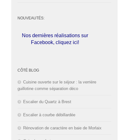
NOUVEAUTÉS:
Nos dernières réalisations sur
Facebook, cliquez ici!
L'entreprise est fermée pour les
congés d'été du
01 au 30 Août
2026
inclus. Bonnes vacances!
CÔTÉ BLOG
Cuisine ouverte sur le séjour : la verrière
guillotine comme séparation déco
Escalier du Quartz à Brest
Escalier à courbe débillardée
Rénovation de caractère en baie de Morlaix