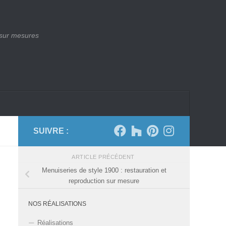
 sur mesures
SUIVRE :
ARTICLE PRÉCÉDENT
Menuiseries de style 1900 : restauration et
reproduction sur mesure
NOS RÉALISATIONS
Réalisations