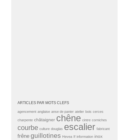
ARTICLES PAR MOTS CLEFS
agencement
anglaise
anse de panier
atelier
bois
cerces
chêne
châtaigner
charpente
cintre
corniches
escalier
courbe
culture
douglas
fabricant
guillotines
frêne
inox
Hevea
If
information