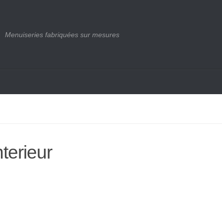
Menuiseries fabriquées sur mesures
terieur