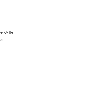
ée XVIIIe
16