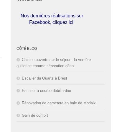
Nos dernières réalisations sur
Facebook, cliquez ici!
L'entreprise est fermée pour les
congés d'été du
01 au 30 Août
CÔTÉ BLOG
2026
inclus. Bonnes vacances!
Cuisine ouverte sur le séjour : la verrière
guillotine comme séparation déco
Escalier du Quartz à Brest
Escalier à courbe débillardée
Rénovation de caractère en baie de Morlaix
Gain de confort