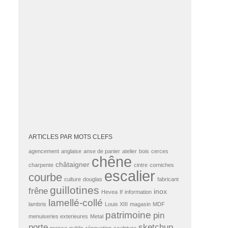
ARTICLES PAR MOTS CLEFS
agencement
anglaise
anse de panier
atelier
bois
cerces
chêne
châtaigner
charpente
cintre
corniches
escalier
courbe
culture
douglas
fabricant
guillotines
frêne
inox
Hevea
If
information
lamellé-collé
lambris
Louis XIII
magasin
MDF
patrimoine
pin
menuiseries exterieures
Metal
porte
sketchup