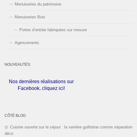
Menuiseries du patrimoine
Menuiseries Bois
Portes d’entrée fabriquées sur mesure
Agencements
NOUVEAUTÉS:
Nos dernières réalisations sur
Facebook, cliquez ici!
L'entreprise est fermée pour les
congés d'été du
01 au 30 Août
CÔTÉ BLOG
2026
inclus. Bonnes vacances!
Cuisine ouverte sur le séjour : la verrière guillotine comme séparation
déco