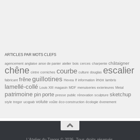
ARTICLES PAR MOTS CLEFS
châtaigner
agencement
anglaise
anse de panier
atelier
bois
cerces
charpente
escalier
chêne
courbe
cintre
corniches
culture
douglas
guillotines
frêne
inox
fabricant
Hevea
If
information
lambris
lamellé-collé
Louis XIII
magasin
MDF
menuiseries exterieures
Metal
patrimoine
pin
porte
sketchup
presse
public
rénovation
sculpture
volute
style
tregor
ucqpab
voûte
éco-construction
écologie
évenement
L'Atelier du Tregor © 2026. Tous droits réservés.