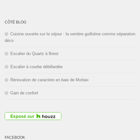
L'entreprise est fermée pour les
congés d'été du
01 au 30 Août
CÔTÉ BLOG
2026
inclus. Bonnes vacances!
Cuisine ouverte sur le séjour : la verrière guillotine comme séparation
déco
Escalier du Quartz à Brest
Escalier à courbe débillardée
Rénovation de caractère en baie de Morlaix
Gain de confort
FACEBOOK