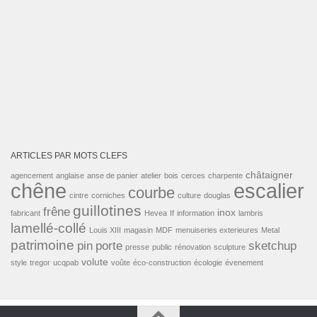
ARTICLES PAR MOTS CLEFS
châtaigner
agencement
anglaise
anse de panier
atelier
bois
cerces
charpente
escalier
chêne
courbe
cintre
corniches
culture
douglas
guillotines
frêne
inox
fabricant
Hevea
If
information
lambris
lamellé-collé
Louis XIII
magasin
MDF
menuiseries exterieures
Metal
patrimoine
pin
porte
sketchup
presse
public
rénovation
sculpture
volute
style
tregor
ucqpab
voûte
éco-construction
écologie
évenement