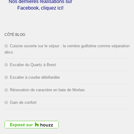
Nos dernières réalisations sur
Facebook, cliquez ici!
L'entreprise est fermée pour les
congés d'été du
01 au 30 Août
CÔTÉ BLOG
2026
inclus. Bonnes vacances!
Cuisine ouverte sur le séjour : la verrière guillotine comme séparation
déco
Escalier du Quartz à Brest
Escalier à courbe débillardée
Rénovation de caractère en baie de Morlaix
Gain de confort