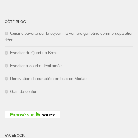
L'entreprise est fermée pour les
congés d'été du
01 au 30 Août
CÔTÉ BLOG
2026
inclus. Bonnes vacances!
Cuisine ouverte sur le séjour : la verrière guillotine comme séparation
déco
Escalier du Quartz à Brest
Escalier à courbe débillardée
Rénovation de caractère en baie de Morlaix
Gain de confort
FACEBOOK