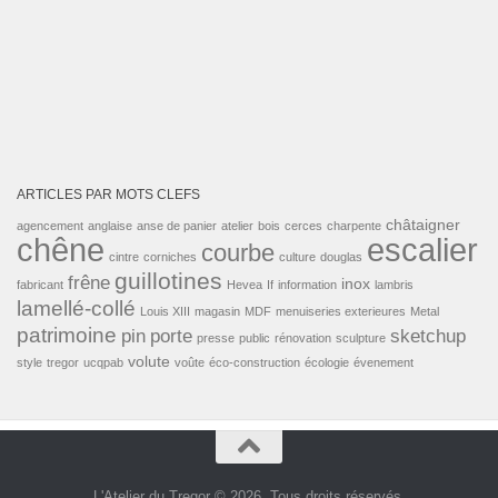
ARTICLES PAR MOTS CLEFS
châtaigner
agencement
anglaise
anse de panier
atelier
bois
cerces
charpente
escalier
chêne
courbe
cintre
corniches
culture
douglas
guillotines
frêne
inox
fabricant
Hevea
If
information
lambris
lamellé-collé
Louis XIII
magasin
MDF
menuiseries exterieures
Metal
patrimoine
pin
porte
sketchup
presse
public
rénovation
sculpture
volute
style
tregor
ucqpab
voûte
éco-construction
écologie
évenement
L'Atelier du Tregor © 2026. Tous droits réservés.