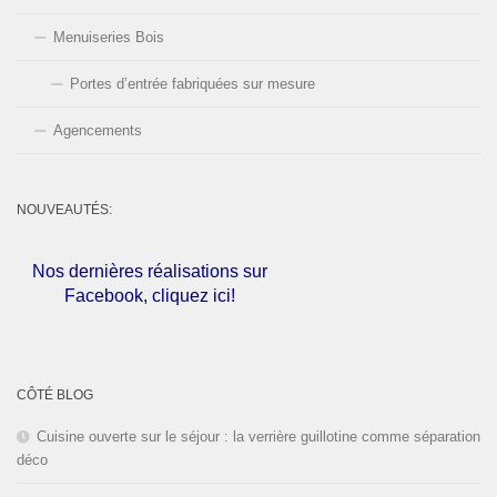
Menuiseries Bois
Portes d’entrée fabriquées sur mesure
Agencements
NOUVEAUTÉS:
Nos dernières réalisations sur
Facebook, cliquez ici!
L'entreprise est fermée pour les
congés d'été du
01 au 30 Août
CÔTÉ BLOG
2026
inclus. Bonnes vacances!
Cuisine ouverte sur le séjour : la verrière guillotine comme séparation
déco