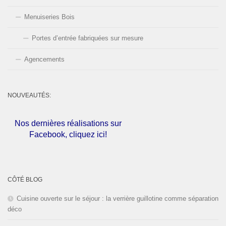
Menuiseries Bois
Portes d’entrée fabriquées sur mesure
Agencements
NOUVEAUTÉS:
Nos dernières réalisations sur
Facebook, cliquez ici!
L'entreprise est fermée pour les
congés d'été du
01 au 30 Août
CÔTÉ BLOG
2026
inclus. Bonnes vacances!
Cuisine ouverte sur le séjour : la verrière guillotine comme séparation
déco