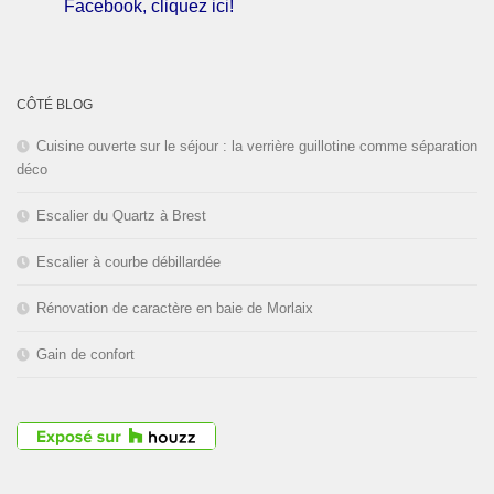
Facebook, cliquez ici!
L'entreprise est fermée pour les
congés d'été du
01 au 30 Août
CÔTÉ BLOG
2026
inclus. Bonnes vacances!
Cuisine ouverte sur le séjour : la verrière guillotine comme séparation
déco
Escalier du Quartz à Brest
Escalier à courbe débillardée
Rénovation de caractère en baie de Morlaix
Gain de confort