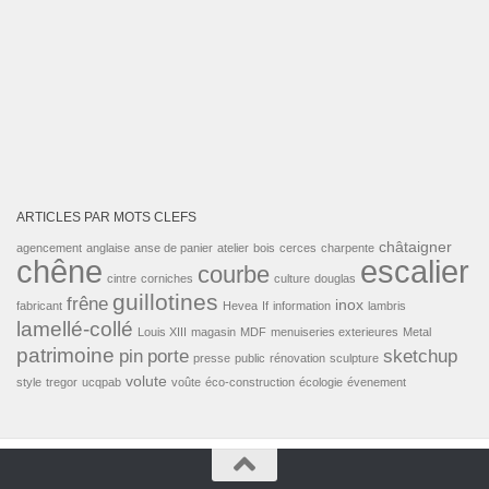
ARTICLES PAR MOTS CLEFS
châtaigner
agencement
anglaise
anse de panier
atelier
bois
cerces
charpente
escalier
chêne
courbe
cintre
corniches
culture
douglas
guillotines
frêne
inox
fabricant
Hevea
If
information
lambris
lamellé-collé
Louis XIII
magasin
MDF
menuiseries exterieures
Metal
patrimoine
pin
porte
sketchup
presse
public
rénovation
sculpture
volute
style
tregor
ucqpab
voûte
éco-construction
écologie
évenement