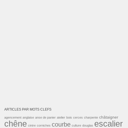
ARTICLES PAR MOTS CLEFS
châtaigner
agencement
anglaise
anse de panier
atelier
bois
cerces
charpente
escalier
chêne
courbe
cintre
corniches
culture
douglas