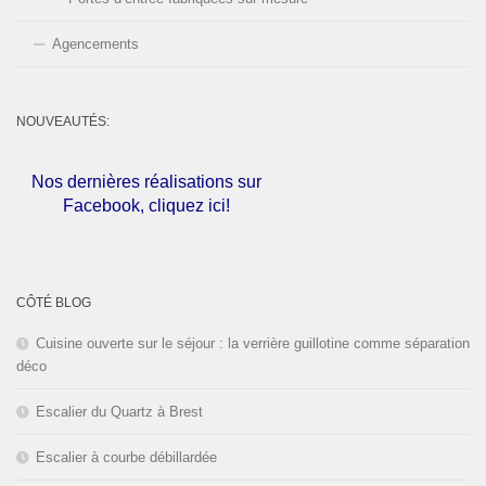
Agencements
NOUVEAUTÉS:
Nos dernières réalisations sur
Facebook, cliquez ici!
L'entreprise est fermée pour les
congés d'été du
01 au 30 Août
CÔTÉ BLOG
2026
inclus. Bonnes vacances!
Cuisine ouverte sur le séjour : la verrière guillotine comme séparation
déco
Escalier du Quartz à Brest
Escalier à courbe débillardée