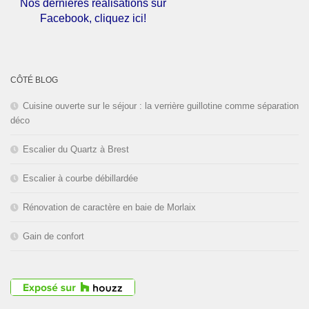
Nos dernières réalisations sur
Facebook, cliquez ici!
L'entreprise est fermée pour les
congés d'été du
01 au 30 Août
CÔTÉ BLOG
2026
inclus. Bonnes vacances!
Cuisine ouverte sur le séjour : la verrière guillotine comme séparation
déco
Escalier du Quartz à Brest
Escalier à courbe débillardée
Rénovation de caractère en baie de Morlaix
Gain de confort