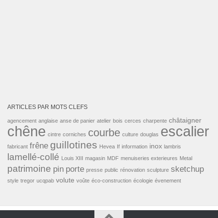
ARTICLES PAR MOTS CLEFS
châtaigner
agencement
anglaise
anse de panier
atelier
bois
cerces
charpente
escalier
chêne
courbe
cintre
corniches
culture
douglas
guillotines
frêne
inox
fabricant
Hevea
If
information
lambris
lamellé-collé
Louis XIII
magasin
MDF
menuiseries exterieures
Metal
patrimoine
pin
porte
sketchup
presse
public
rénovation
sculpture
volute
style
tregor
ucqpab
voûte
éco-construction
écologie
évenement