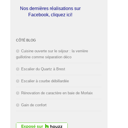
Nos dernières réalisations sur
Facebook, cliquez ici!
L'entreprise est fermée pour les
congés d'été du
01 au 30 Août
CÔTÉ BLOG
2026
inclus. Bonnes vacances!
Cuisine ouverte sur le séjour : la verrière
guillotine comme séparation déco
Escalier du Quartz à Brest
Escalier à courbe débillardée
Rénovation de caractère en baie de Morlaix
Gain de confort