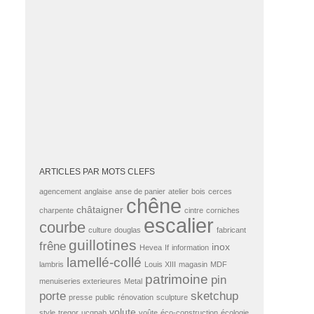
ARTICLES PAR MOTS CLEFS
agencement
anglaise
anse de panier
atelier
bois
cerces
chêne
châtaigner
charpente
cintre
corniches
escalier
courbe
culture
douglas
fabricant
guillotines
frêne
inox
Hevea
If
information
lamellé-collé
lambris
Louis XIII
magasin
MDF
patrimoine
pin
menuiseries exterieures
Metal
porte
sketchup
presse
public
rénovation
sculpture
volute
style
tregor
ucqpab
voûte
éco-construction
écologie