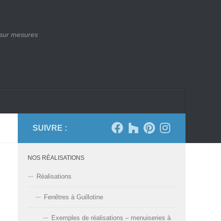
 sur mesures
SUIVRE :
NOS RÉALISATIONS
Réalisations
Fenêtres à Guillotine
Exemples de réalisations – menuiseries à