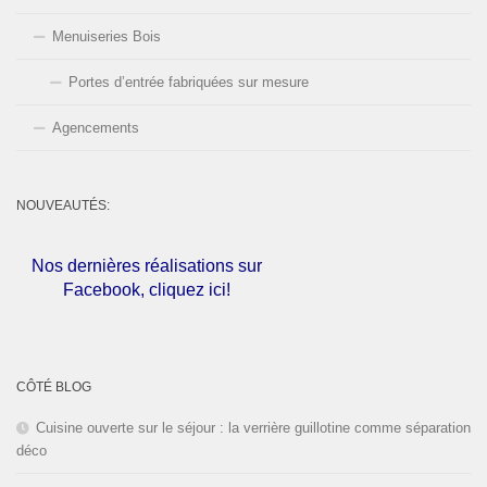
Menuiseries Bois
Portes d’entrée fabriquées sur mesure
Agencements
NOUVEAUTÉS:
Nos dernières réalisations sur
Facebook, cliquez ici!
L'entreprise est fermée pour les
congés d'été du
01 au 30 Août
CÔTÉ BLOG
2026
inclus. Bonnes vacances!
Cuisine ouverte sur le séjour : la verrière guillotine comme séparation
déco