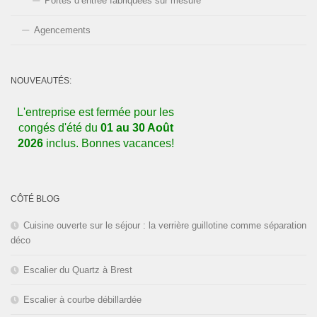
Portes d’entrée fabriquées sur mesure
Agencements
NOUVEAUTÉS:
L'entreprise est fermée pour les
congés d'été du
01 au 30 Août
2026
inclus. Bonnes vacances!
Nos dernières réalisations sur
CÔTÉ BLOG
Facebook, cliquez ici!
Cuisine ouverte sur le séjour : la verrière guillotine comme séparation
déco
Escalier du Quartz à Brest
Escalier à courbe débillardée