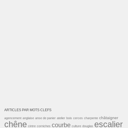
ARTICLES PAR MOTS CLEFS
châtaigner
agencement
anglaise
anse de panier
atelier
bois
cerces
charpente
escalier
chêne
courbe
cintre
corniches
culture
douglas