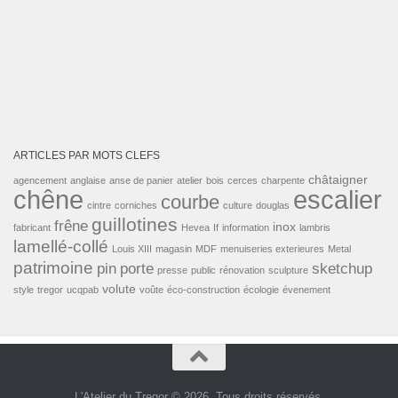
ARTICLES PAR MOTS CLEFS
châtaigner
agencement
anglaise
anse de panier
atelier
bois
cerces
charpente
escalier
chêne
courbe
cintre
corniches
culture
douglas
guillotines
frêne
inox
fabricant
Hevea
If
information
lambris
lamellé-collé
Louis XIII
magasin
MDF
menuiseries exterieures
Metal
patrimoine
pin
porte
sketchup
presse
public
rénovation
sculpture
volute
style
tregor
ucqpab
voûte
éco-construction
écologie
évenement
L'Atelier du Tregor © 2026. Tous droits réservés.