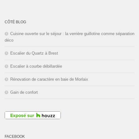
L'entreprise est fermée pour les
congés d'été du
01 au 30 Août
CÔTÉ BLOG
2026
inclus. Bonnes vacances!
Cuisine ouverte sur le séjour : la verrière guillotine comme séparation
déco
Escalier du Quartz à Brest
Escalier à courbe débillardée
Rénovation de caractère en baie de Morlaix
Gain de confort
FACEBOOK