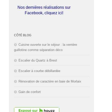
Nos dernières réalisations sur
Facebook, cliquez ici!
L'entreprise est fermée pour les
congés d'été du
01 au 30 Août
CÔTÉ BLOG
2026
inclus. Bonnes vacances!
Cuisine ouverte sur le séjour : la verrière
guillotine comme séparation déco
Escalier du Quartz à Brest
Escalier à courbe débillardée
Rénovation de caractère en baie de Morlaix
Gain de confort