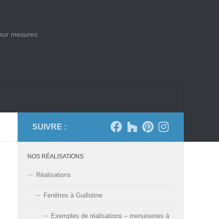
 sur mesures
SUIVRE :
NOS RÉALISATIONS
Réalisations
Fenêtres à Guillotine
Exemples de réalisations – menuiseries à