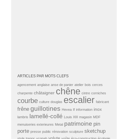
ARTICLES PAR MOTS CLEFS
agencement
anglaise
anse de panier
atelier
bois
cerces
chêne
châtaigner
charpente
cintre
corniches
escalier
courbe
culture
douglas
fabricant
guillotines
frêne
inox
Hevea
If
information
lamellé-collé
lambris
Louis XIII
magasin
MDF
patrimoine
pin
menuiseries exterieures
Metal
porte
sketchup
presse
public
rénovation
sculpture
volute
style
tregor
ucqpab
voûte
éco-construction
écologie