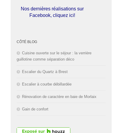
Nos dernières réalisations sur
Facebook, cliquez ici!
L'entreprise est fermée pour les
congés d'été du
01 au 30 Août
CÔTÉ BLOG
2026
inclus. Bonnes vacances!
Cuisine ouverte sur le séjour : la verrière
guillotine comme séparation déco
Escalier du Quartz à Brest
Escalier à courbe débillardée
Rénovation de caractère en baie de Morlaix
Gain de confort