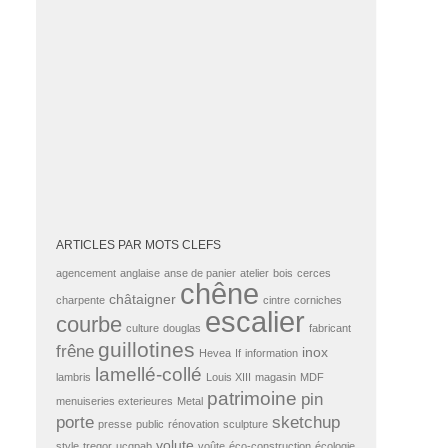
ARTICLES PAR MOTS CLEFS
agencement
anglaise
anse de panier
atelier
bois
cerces
chêne
châtaigner
charpente
cintre
corniches
escalier
courbe
culture
douglas
fabricant
guillotines
frêne
inox
Hevea
If
information
lamellé-collé
lambris
Louis XIII
magasin
MDF
patrimoine
pin
menuiseries exterieures
Metal
porte
sketchup
presse
public
rénovation
sculpture
volute
style
tregor
ucqpab
voûte
éco-construction
écologie