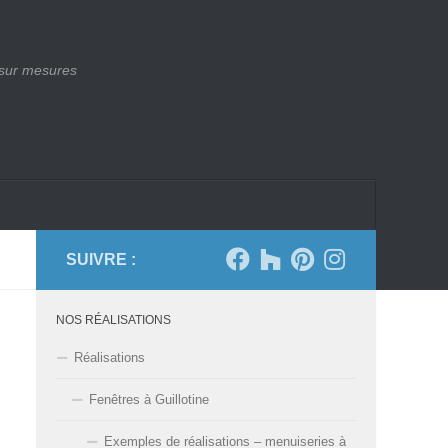
 sur mesures
SUIVRE :
NOS RÉALISATIONS
Réalisations
Fenêtres à Guillotine
Exemples de réalisations – menuiseries à