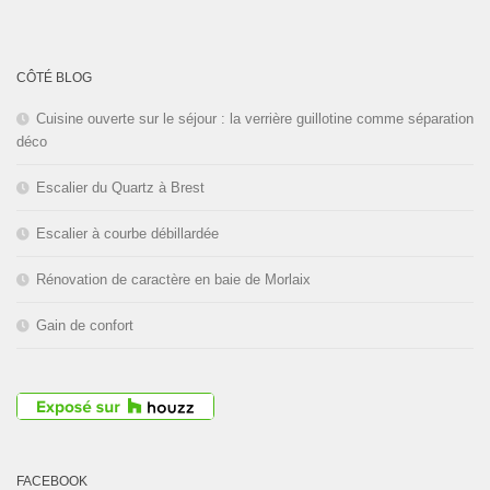
L'entreprise est fermée pour les
congés d'été du
01 au 30 Août
CÔTÉ BLOG
2026
inclus. Bonnes vacances!
Cuisine ouverte sur le séjour : la verrière guillotine comme séparation
déco
Escalier du Quartz à Brest
Escalier à courbe débillardée
Rénovation de caractère en baie de Morlaix
Gain de confort
FACEBOOK