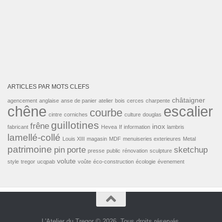
ARTICLES PAR MOTS CLEFS
châtaigner
agencement
anglaise
anse de panier
atelier
bois
cerces
charpente
escalier
chêne
courbe
cintre
corniches
culture
douglas
guillotines
frêne
inox
fabricant
Hevea
If
information
lambris
lamellé-collé
Louis XIII
magasin
MDF
menuiseries exterieures
Metal
patrimoine
pin
porte
sketchup
presse
public
rénovation
sculpture
volute
style
tregor
ucqpab
voûte
éco-construction
écologie
évenement
L'Atelier du Tregor © 2026. Tous droits réservés.