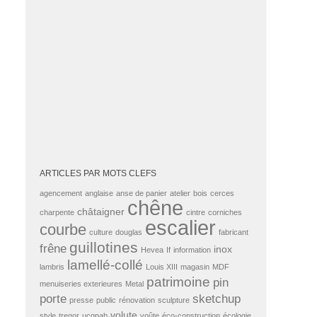
ARTICLES PAR MOTS CLEFS
agencement
anglaise
anse de panier
atelier
bois
cerces
chêne
châtaigner
charpente
cintre
corniches
escalier
courbe
culture
douglas
fabricant
guillotines
frêne
inox
Hevea
If
information
lamellé-collé
lambris
Louis XIII
magasin
MDF
patrimoine
pin
menuiseries exterieures
Metal
porte
sketchup
presse
public
rénovation
sculpture
volute
style
tregor
ucqpab
voûte
éco-construction
écologie