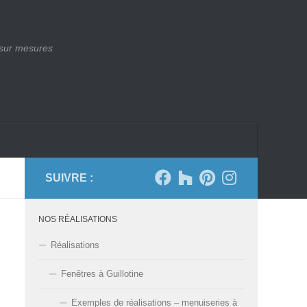
 sur mesures
SUIVRE :
NOS RÉALISATIONS
Réalisations
Fenêtres à Guillotine
Exemples de réalisations – menuiseries à