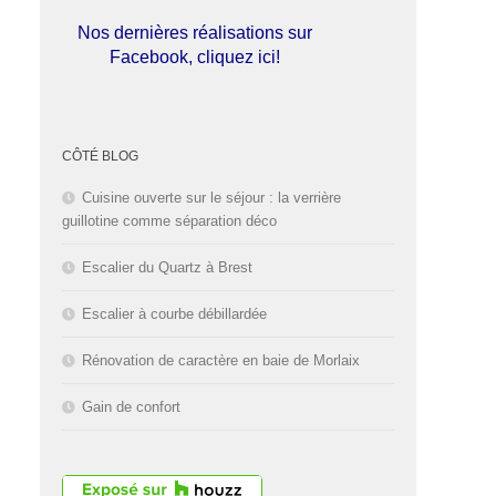
Nos dernières réalisations sur
Facebook, cliquez ici!
L'entreprise est fermée pour les
congés d'été du
01 au 30 Août
CÔTÉ BLOG
2026
inclus. Bonnes vacances!
Cuisine ouverte sur le séjour : la verrière
guillotine comme séparation déco
Escalier du Quartz à Brest
Escalier à courbe débillardée
Rénovation de caractère en baie de Morlaix
Gain de confort