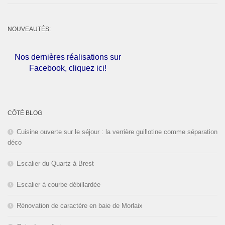
NOUVEAUTÉS:
Nos dernières réalisations sur
Facebook, cliquez ici!
L'entreprise est fermée pour les
congés d'été du
01 au 30 Août
CÔTÉ BLOG
2026
inclus. Bonnes vacances!
Cuisine ouverte sur le séjour : la verrière guillotine comme séparation
déco
Escalier du Quartz à Brest
Escalier à courbe débillardée
Rénovation de caractère en baie de Morlaix