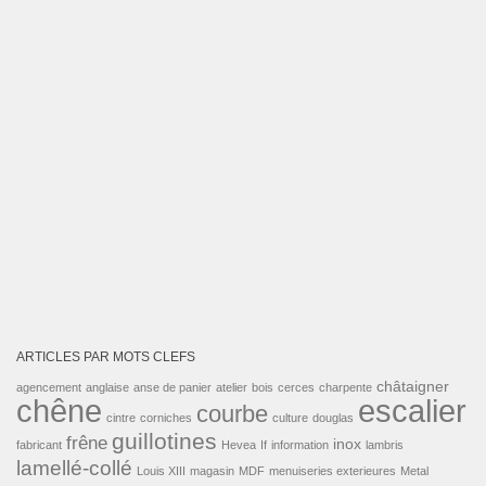
ARTICLES PAR MOTS CLEFS
châtaigner
agencement
anglaise
anse de panier
atelier
bois
cerces
charpente
escalier
chêne
courbe
cintre
corniches
culture
douglas
guillotines
frêne
inox
fabricant
Hevea
If
information
lambris
lamellé-collé
Louis XIII
magasin
MDF
menuiseries exterieures
Metal