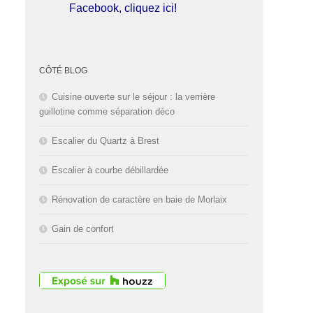
Facebook, cliquez ici!
L'entreprise est fermée pour les
congés d'été du
01 au 30 Août
CÔTÉ BLOG
2026
inclus. Bonnes vacances!
Cuisine ouverte sur le séjour : la verrière
guillotine comme séparation déco
Escalier du Quartz à Brest
Escalier à courbe débillardée
Rénovation de caractère en baie de Morlaix
Gain de confort