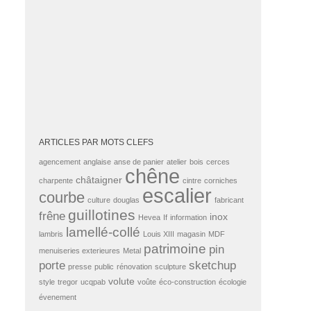
ARTICLES PAR MOTS CLEFS
agencement
anglaise
anse de panier
atelier
bois
cerces
chêne
châtaigner
charpente
cintre
corniches
escalier
courbe
culture
douglas
fabricant
guillotines
frêne
inox
Hevea
If
information
lamellé-collé
lambris
Louis XIII
magasin
MDF
patrimoine
pin
menuiseries exterieures
Metal
porte
sketchup
presse
public
rénovation
sculpture
volute
style
tregor
ucqpab
voûte
éco-construction
écologie
évenement