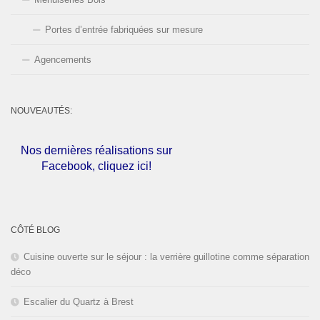
Portes d’entrée fabriquées sur mesure
Agencements
NOUVEAUTÉS:
Nos dernières réalisations sur
Facebook, cliquez ici!
L'entreprise est fermée pour les
congés d'été du
01 au 30 Août
CÔTÉ BLOG
2026
inclus. Bonnes vacances!
Cuisine ouverte sur le séjour : la verrière guillotine comme séparation
déco
Escalier du Quartz à Brest