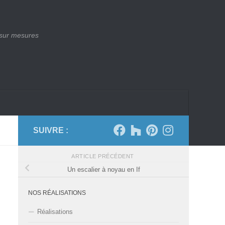
 sur mesures
SUIVRE :
ARTICLE PRÉCÉDENT
Un escalier à noyau en If
NOS RÉALISATIONS
Réalisations