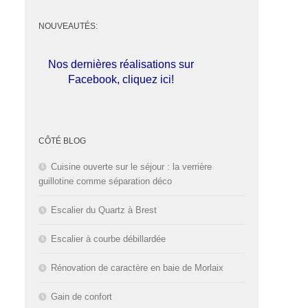
NOUVEAUTÉS:
Nos dernières réalisations sur
Facebook, cliquez ici!
L'entreprise est fermée pour les
congés d'été du
01 au 30 Août
CÔTÉ BLOG
2026
inclus. Bonnes vacances!
Cuisine ouverte sur le séjour : la verrière
guillotine comme séparation déco
Escalier du Quartz à Brest
Escalier à courbe débillardée
Rénovation de caractère en baie de Morlaix
Gain de confort