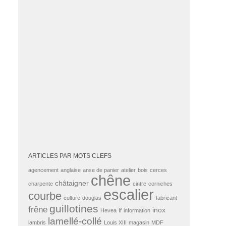
ARTICLES PAR MOTS CLEFS
agencement
anglaise
anse de panier
atelier
bois
cerces
chêne
châtaigner
charpente
cintre
corniches
escalier
courbe
culture
douglas
fabricant
guillotines
frêne
inox
Hevea
If
information
lamellé-collé
lambris
Louis XIII
magasin
MDF