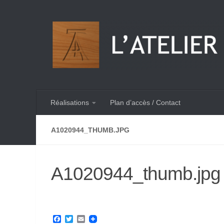
Skip to content
Réalisations
Plan d’accès / Contact
A1020944_THUMB.JPG
A1020944_thumb.jpg
Facebook
Twitter
Email