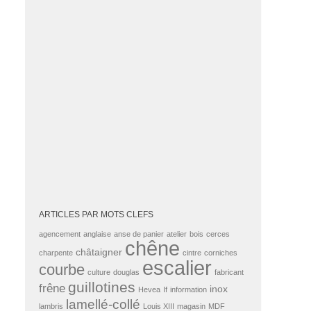
ARTICLES PAR MOTS CLEFS
agencement
anglaise
anse de panier
atelier
bois
cerces
chêne
châtaigner
charpente
cintre
corniches
escalier
courbe
culture
douglas
fabricant
guillotines
frêne
inox
Hevea
If
information
lamellé-collé
lambris
Louis XIII
magasin
MDF